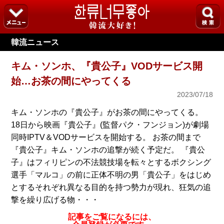
韓流ニュース
キム・ソンホ、『貴公子』VODサービス開
始…お茶の間にやってくる
2023/07/18
キム・ソンホの『貴公子』がお茶の間にやってくる。
18日から映画『貴公子』(監督パク・フンジョン)が劇場
同時IPTV＆VODサービスを開始する。 お茶の間まで
『貴公子』キム・ソンホの追撃が続く予定だ。 『貴公
子』はフィリピンの不法競技場を転々とするボクシング
選手「マルコ」の前に正体不明の男「貴公子」をはじめ
とするそれぞれ異なる目的を持つ勢力が現れ、狂気の追
撃を繰り広げる物・・・
記事をご覧になるには、