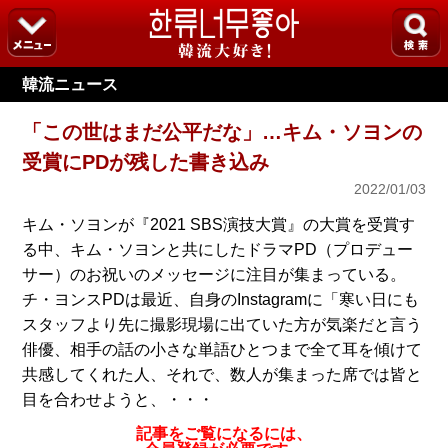
韓流ニュース
「この世はまだ公平だな」…キム・ソヨンの
受賞にPDが残した書き込み
2022/01/03
キム・ソヨンが『2021 SBS演技大賞』の大賞を受賞す
る中、キム・ソヨンと共にしたドラマPD（プロデュー
サー）のお祝いのメッセージに注目が集まっている。
チ・ヨンスPDは最近、自身のInstagramに「寒い日にも
スタッフより先に撮影現場に出ていた方が気楽だと言う
俳優、相手の話の小さな単語ひとつまで全て耳を傾けて
共感してくれた人、それで、数人が集まった席では皆と
目を合わせようと、・・・
記事をご覧になるには、