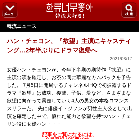
韓流ニュース
ハン・チェヨン、『欲望』主演にキャスティ
ング…2年半ぶりにドラマ復帰へ
2021/06/17
女優ハン・チェヨンが、今年下半期の期待作『欲望』に
主演出演を確定し、お茶の間に華麗なカムバックを予告
した。 7月5日に開局するチャンネルIHQで初披露するド
ラマ『欲望』は成功、復讐、子供、愛など、さまざまな
欲望に向かって暴走していく4人の男女の本格ロマンス
スリラーだ。 先に俳優イ・ジフンが男性主人公として出
演を確定した中で、優れた能力と欲望を持つハン・チェ
リン役に女優ハン・・・
記事をご覧になるには、