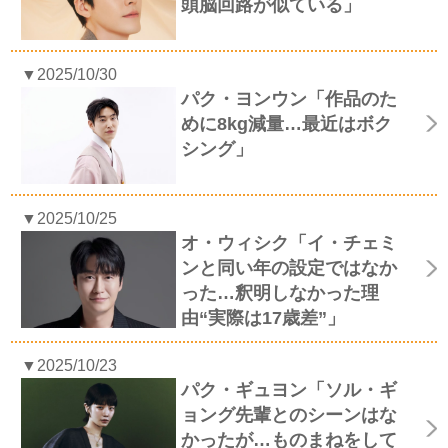
頭脳回路が似ている」
▼2025/10/30
パク・ヨンウン「作品のた
めに8kg減量…最近はボク
シング」
▼2025/10/25
オ・ウィシク「イ・チェミ
ンと同い年の設定ではなか
った…釈明しなかった理
由“実際は17歳差”」
▼2025/10/23
パク・ギュヨン「ソル・ギ
ョング先輩とのシーンはな
かったが…ものまねをして