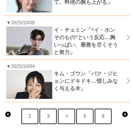
て、料理の腕も上がる」
▼2025/10/09
イ・チェミン「“イ・ホン
そのもの”という反応…胸
いっぱい、最善を尽くそう
と努力」
▼2025/10/04
キム・ゴウン「パク・ジヒ
ョンにドキドキ…惜しみな
く与える木」
2
3
4
5
6