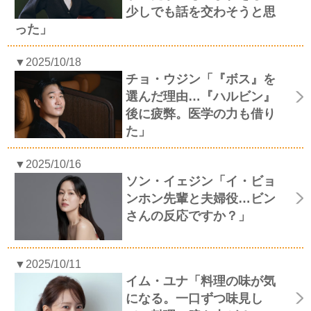
少しでも話を交わそうと思
った」
▼2025/10/18
チョ・ウジン「『ボス』を
選んだ理由…『ハルビン』
後に疲弊。医学の力も借り
た」
▼2025/10/16
ソン・イェジン「イ・ビョ
ンホン先輩と夫婦役…ビン
さんの反応ですか？」
▼2025/10/11
イム・ユナ「料理の味が気
になる。一口ずつ味見し