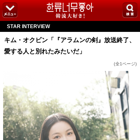
STAR INTERVIEW
キム・オクビン「『アラムンの剣』放送終了、
愛する人と別れたみたいだ」
(全1ページ)