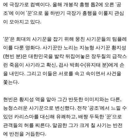
에 극장가로 컴백이다. 올해 개봉작 흥행 톱2에 오른 '공
조'에 이어 '꾼'으로 올 하반기 극장가 흥행을 이룰지 관심
이 모아지고 있다.
'꾼'은 희대의 사기꾼을 잡기 위해 뭉친 사기꾼들의 팀플레
이를 다룬 영화다. 사기꾼만 노리는 지능형 사기꾼 황지성
(현빈 분)은 대한민국을 발칵 뒤집어놓은 장두칠의 급작스
런 죽음이 사기라고 확신, 검사 박희수(유지태 분)에게 손
을 내민다. 그리고 이들은 서로를 속고 속이면서 사건을
쫓는다.
현빈은 황지성 역을 맡아 그간 반듯한 이미지와는 다른,
능청스러운 사기꾼으로 변신했다. 전작 '공조'에서 느낄 수
있던 카리스마를 대신해 유쾌하고, 배짱 두둑한 '꾼'으로
관객들의 허를 찌른다. 말끔한 그가 크게 칠 사기는 반전
에 반전을 거듭한다.