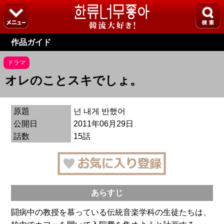
作品ガイド
ドラマ
オレのことスキでしょ。
原題
넌 내게 반했어
公開日
2011年06月29日
話数
15話
あらすじ
闘病中の教授を慕っている伝統音楽学科の生徒たちは、