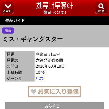
作品ガイド
映画
ミス・ギャングスター
原題
육혈포 강도단
原題訳
六連発銃強盗団
公開日
2010年03月18日
上映時間
107分
ジャンル
犯罪
あらすじ