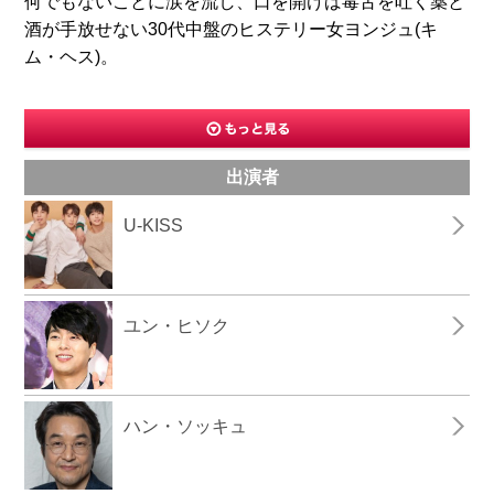
何でもないことに涙を流し、口を開けば毒舌を吐く薬と
酒が手放せない30代中盤のヒステリー女ヨンジュ(キ
ム・ヘス)。
出演者
U-KISS
ユン・ヒソク
ハン・ソッキュ