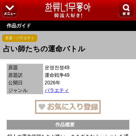
作品ガイド
音楽・バラエティ
占い師たちの運命バトル
原題
운명전쟁49
原題訳
運命戦争49
公開日
2026年
ジャンル
バラエティ
作品概要