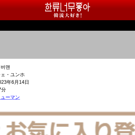
실버맨
チェ・ユンホ
023年6月14日
7分
ヒューマン