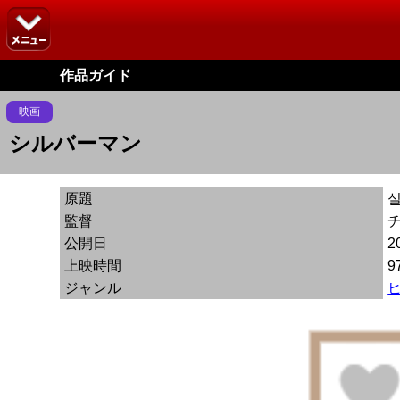
作品ガイド
映画
シルバーマン
原題
監督
公開日
2
上映時間
9
ジャンル