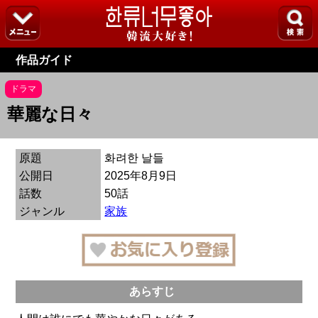
作品ガイド
ドラマ
華麗な日々
原題
화려한 날들
公開日
2025年8月9日
話数
50話
ジャンル
家族
あらすじ