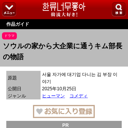
作品ガイド
ドラマ
ソウルの家から大企業に通うキム部長
の物語
서울 자가에 대기업 다니는 김 부장 이
原題
야기
公開日
2025年10月25日
ジャンル
ヒューマン
コメディ
PR