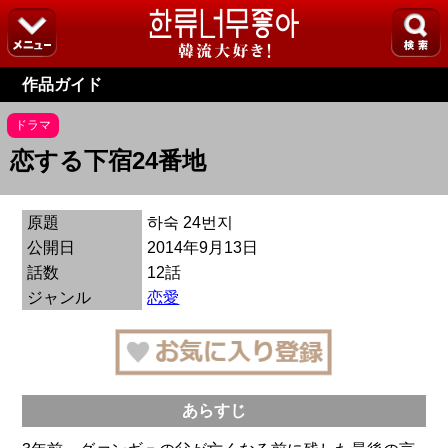
作品ガイド
ドラマ
恋する下宿24番地
原題
하숙 24번지
公開日
2014年9月13日
話数
12話
ジャンル
恋愛
あらすじ