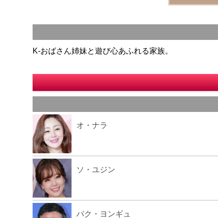
K-おばさん姉妹と遊び心あふれる家族。
オ・ナラ
ソ・ユジン
パク・ヨンギュ