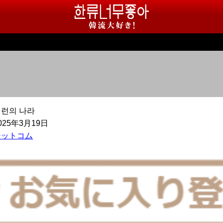
빌런의 나라
025年3月19日
シットコム