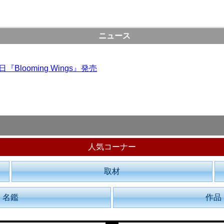
ニュース
looming Wings』発売
人気コーナー
取材
名鑑
作品