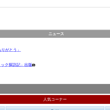
ニュース
ありがとう」
ロック探訪記」出版
人気コーナー