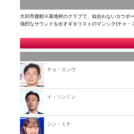
大邱市倭館※基地村のクラブで、似合わないカウボー
強烈なサウンドを出すギタリストのマンシク(チャ・
チョ・スンウ
イ・ソンミン
シン・ミナ