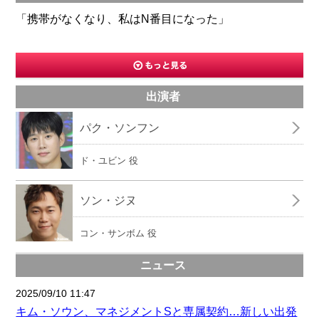
「携帯がなくなり、私はN番目になった」
出演者
パク・ソンフン
ド・ユビン 役
ソン・ジヌ
コン・サンボム 役
ニュース
2025/09/10 11:47
キム・ソウン、マネジメントSと専属契約…新しい出発