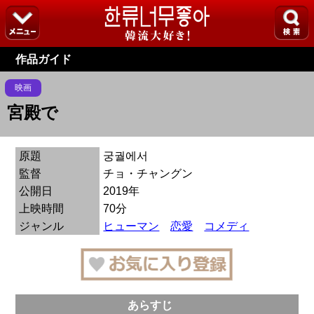
作品ガイド
映画
宮殿で
原題
궁궐에서
監督
チョ・チャングン
公開日
2019年
上映時間
70分
ジャンル
ヒューマン
恋愛
コメディ
あらすじ