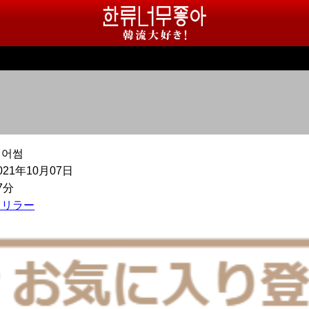
피어썸
021年10月07日
7分
スリラー