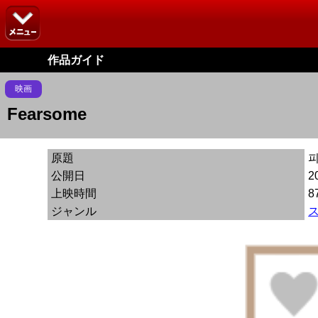
作品ガイド
映画
Fearsome
原題
公開日
2
上映時間
8
ジャンル