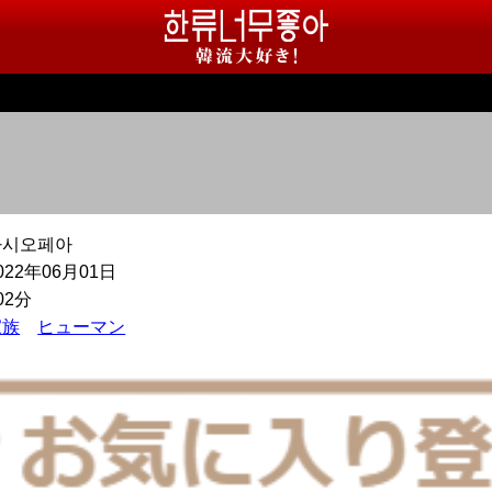
카시오페아
022年06月01日
02分
家族
ヒューマン