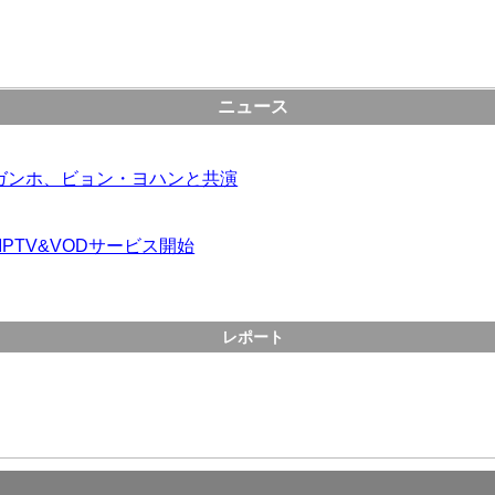
ニュース
ガンホ、ビョン・ヨハンと共演
PTV&VODサービス開始
レポート