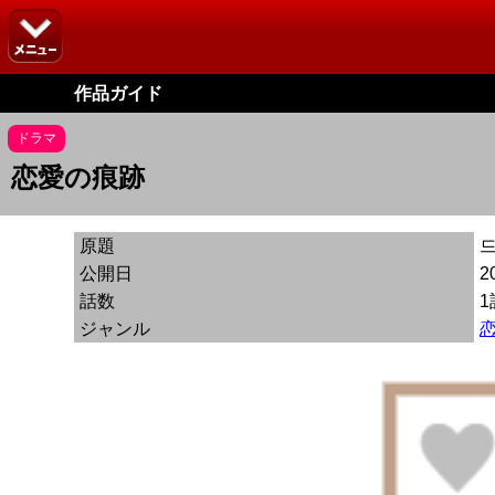
作品ガイド
ドラマ
恋愛の痕跡
原題
드
公開日
2
話数
1
ジャンル