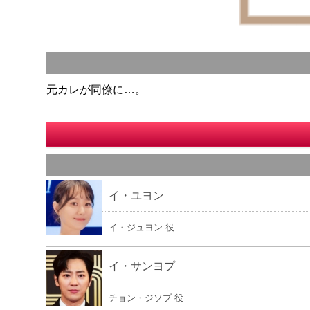
元カレが同僚に…。
イ・ユヨン
イ・ジュヨン 役
イ・サンヨプ
チョン・ジソブ 役