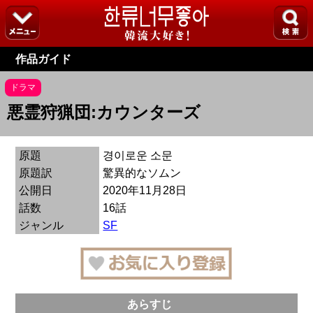
作品ガイド
ドラマ
悪霊狩猟団:カウンターズ
原題
경이로운 소문
原題訳
驚異的なソムン
公開日
2020年11月28日
話数
16話
ジャンル
SF
あらすじ