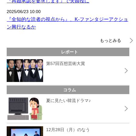
『再婚承認を要求します』で夫婦役に
2025/06/23 10:00
『全知的な読者の視点から』、K-ファンタジーアクショ
ン興行なるか
もっとみる
レポート
第57回百想芸術大賞
コラム
夏に見たい韓流ドラマ♪
12月28日（月）のなう