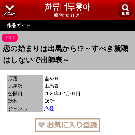
作品ガイド
ドラマ
恋の始まりは出馬から!?～すべき就職
はしないで出師表～
原題
출사표
原題訳
出馬表
公開日
2020年07月01日
話数
16話
ジャンル
恋愛