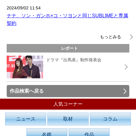
2024/09/02 11:54
ナナ、ソン・ガンホ×コ・ソヨンと同じSUBLIMEと専属
契約
もっとみる
レポート
ドラマ『出馬表』制作発表会
作品検索へ戻る
人気コーナー
ニュース
取材
コラム
名鑑
作品