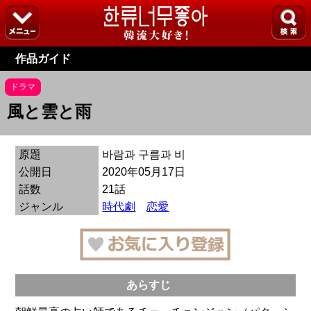
作品ガイド
ドラマ
風と雲と雨
原題
바람과 구름과 비
公開日
2020年05月17日
話数
21話
ジャンル
時代劇
恋愛
あらすじ