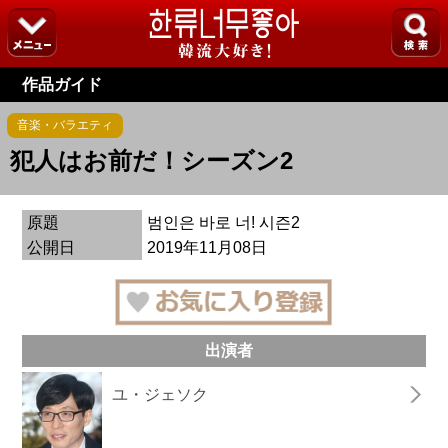
作品ガイド
音楽・バラエティ
犯人はお前だ！シーズン2
原題
범인은 바로 너! 시즌2
公開日
2019年11月08日
出演者
ユ・ジェソク