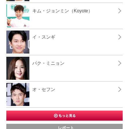
キム・ジョンミン（Koyote）
イ・スンギ
パク・ミニョン
オ・セフン
レポート