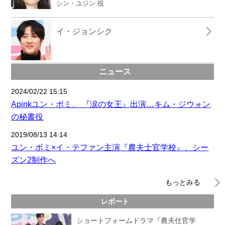
シン・ユジン 役
イ・ジョンシク
ニュース
2024/02/22 15:15
Apinkユン・ボミ、 『涙の女王』出演…キム・ジウォン
の秘書役
2019/08/13 14:14
ユン・ボミ×イ・テファン主演『農夫士官学校』、シー
ズン2制作へ
もっとみる
レポート
ショートフォームドラマ『農夫仕官学