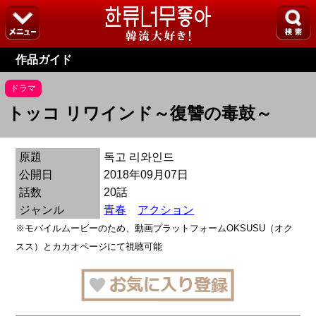
作品ガイド
ドラマ
トッコ リワインド～復讐の毒鼓～
原題
독고 리와인드
公開日
2018年09月07日
話数
20話
ジャンル
青春
アクション
※モバイルムービーのため、動画プラットフォームOKSUSU（オク
スス）とカカオページにて視聴可能