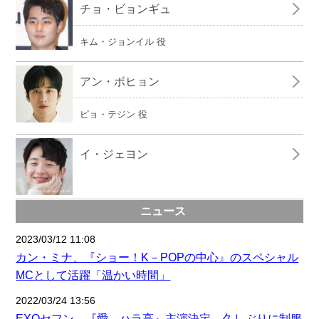
チョ・ビョンギュ
キム・ジョンイル 役
アン・ボヒョン
ピョ・テジン 役
イ・ジェヨン
ニュース
2023/03/12 11:08
カン・ミナ、『ショー！K－POPの中心』のスペシャル
MCとして活躍「温かい時間」
2022/03/24 13:56
EXOセフン、『愛、ハラ高』主演決定…久しぶりに制服