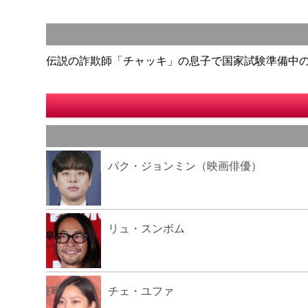
伝説の詐欺師「チャッキ」の息子で国家試験準備中
パク・ジョンミン（映画俳優）
リュ・スンボム
チェ・ユファ