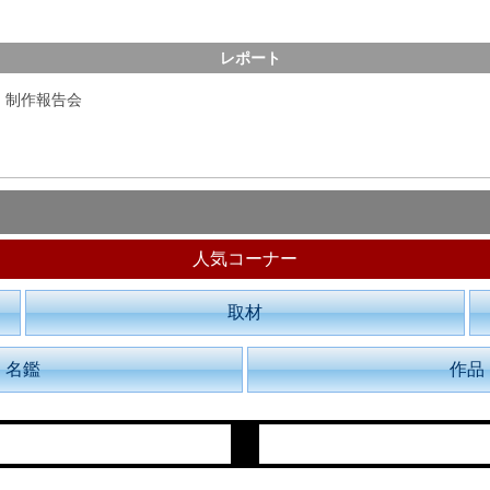
レポート
』制作報告会
人気コーナー
取材
名鑑
作品