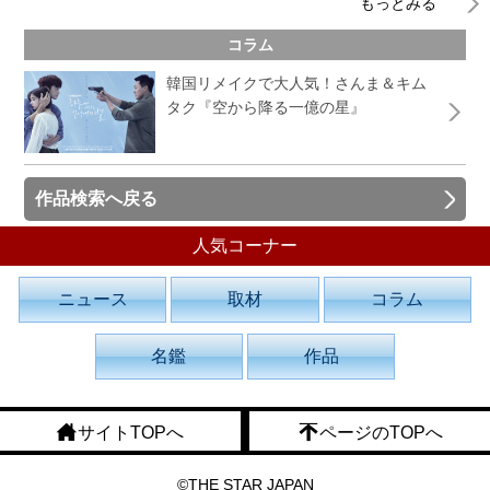
もっとみる
コラム
韓国リメイクで大人気！さんま＆キム
タク『空から降る一億の星』
作品検索へ戻る
人気コーナー
ニュース
取材
コラム
名鑑
作品
サイトTOPへ
ページのTOPへ
©THE STAR JAPAN