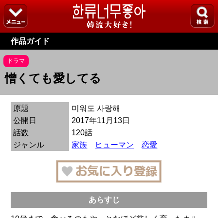
作品ガイド
ドラマ
憎くても愛してる
原題
미워도 사랑해
公開日
2017年11月13日
話数
120話
ジャンル
家族
ヒューマン
恋愛
あらすじ