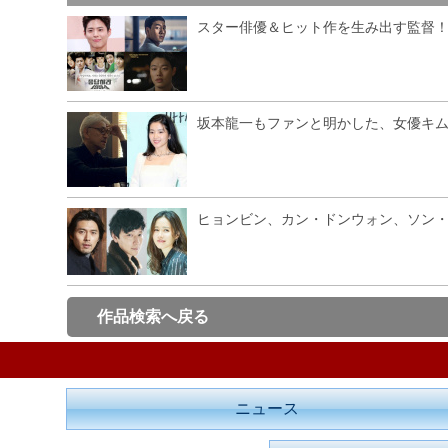
スター俳優＆ヒット作を生み出す監督！
坂本龍一もファンと明かした、女優キ
ヒョンビン、カン・ドンウォン、ソン・
作品検索へ戻る
ニュース