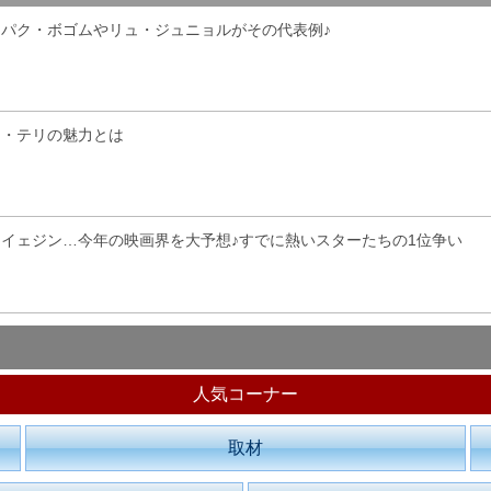
パク・ボゴムやリュ・ジュニョルがその代表例♪
ム・テリの魅力とは
イェジン…今年の映画界を大予想♪すでに熱いスターたちの1位争い
人気コーナー
取材