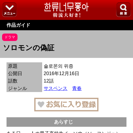
作品ガイド
ドラマ
ソロモンの偽証
原題
솔로몬의 위증
公開日
2016年12月16日
話数
12話
ジャンル
サスペンス
青春
あらすじ