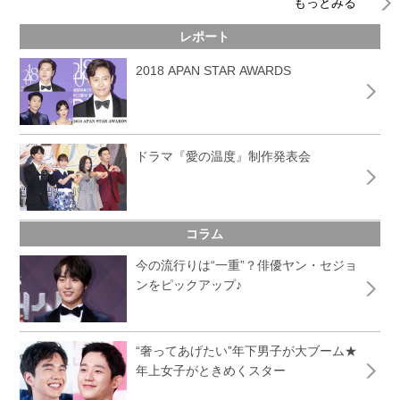
もっとみる
レポート
2018 APAN STAR AWARDS
ドラマ『愛の温度』制作発表会
コラム
今の流行りは“一重”？俳優ヤン・セジョ
ンをピックアップ♪
“奢ってあげたい”年下男子が大ブーム★
年上女子がときめくスター