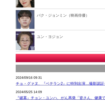
パク・ジョンミン（映画俳優）
ユン・ヨジョン
2024/09/16 09:31
チョ・グァヌ、『ベテラン2』に特別出演…撮影認証
2024/05/25 14:09
『破墓』チョン・ユンハ、がん再発「皆さん、健康