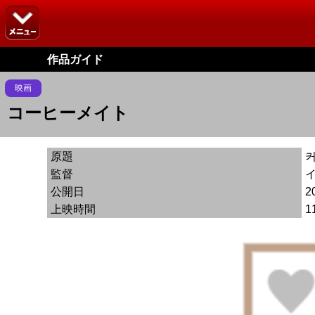
作品ガイド
映画
コーヒーメイト
原題
監督
公開日
2
上映時間
1