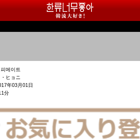
커피메이트
イ・ヒョニ
017年03月01日
11分