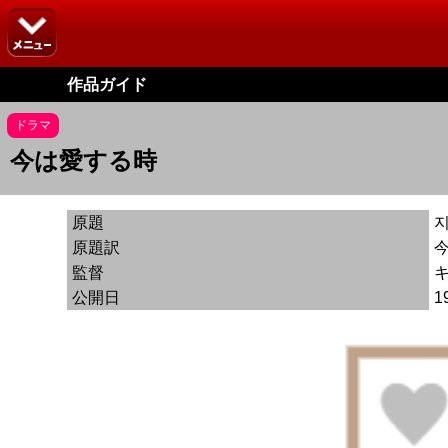
作品ガイド
ドラマ
今は愛する時
原題
지
原題訳
監督
公開日
1