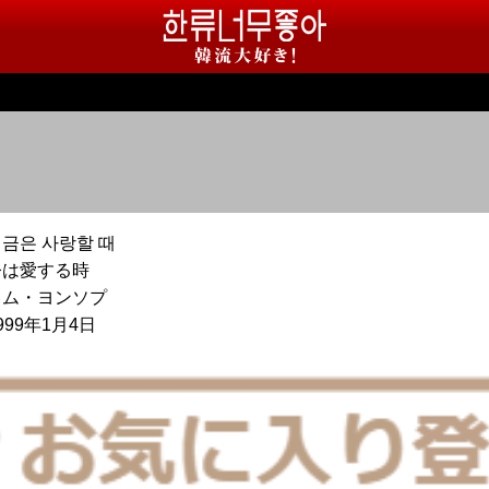
금은 사랑할 때
今は愛する時
キム・ヨンソプ
999年1月4日