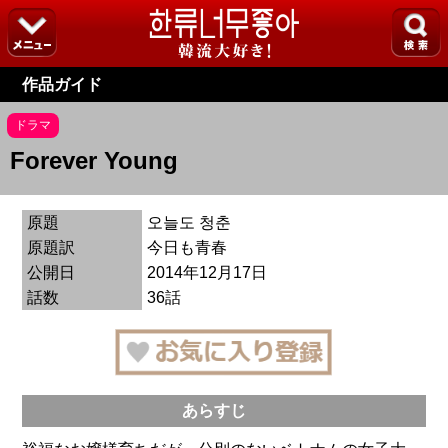
作品ガイド
ドラマ
Forever Young
原題
오늘도 청춘
原題訳
今日も青春
公開日
2014年12月17日
話数
36話
あらすじ