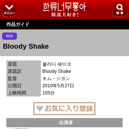
作品ガイド
映画
Bloody Shake
原題
블러디 쉐이크
原題訳
Bloody Shake
監督
キム・ジヨン
公開日
2010年5月27日
上映時間
105分
出演者