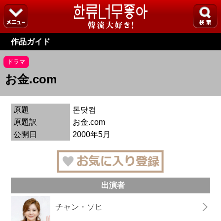
作品ガイド
ドラマ
お金.com
原題
돈닷컴
原題訳
お金.com
公開日
2000年5月
出演者
チャン・ソヒ