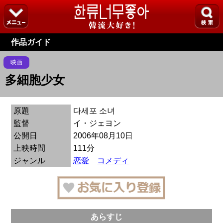
作品ガイド
映画
多細胞少女
原題
다세포 소녀
監督
イ・ジェヨン
公開日
2006年08月10日
上映時間
111分
ジャンル
恋愛
コメディ
あらすじ