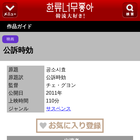
作品ガイド
映画
公訴時効
原題
공소시효
原題訳
公訴時効
監督
チェ・グヨン
公開日
2011年
上映時間
110分
ジャンル
サスペンス