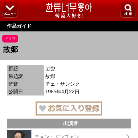
作品ガイド
ドラマ
故郷
原題
고향
原題訳
故郷
監督
チェ・サンシク
公開日
1985年4月22日
出演者
チョン・ドンファン