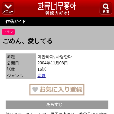
作品ガイド
ドラマ
ごめん、愛してる
原題
미안하다, 사랑한다
公開日
2004年11月08日
話数
16話
ジャンル
恋愛
あらすじ