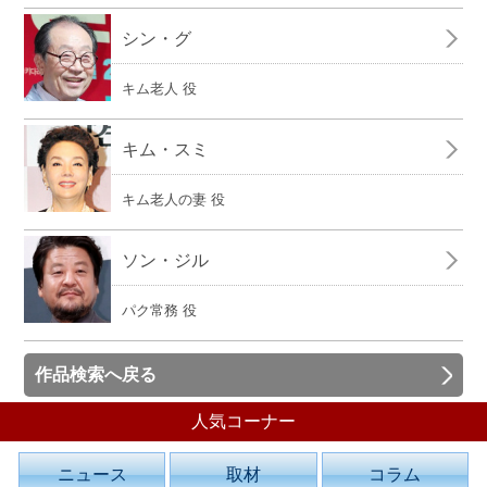
シン・グ
キム老人 役
キム・スミ
キム老人の妻 役
ソン・ジル
パク常務 役
作品検索へ戻る
人気コーナー
ニュース
取材
コラム