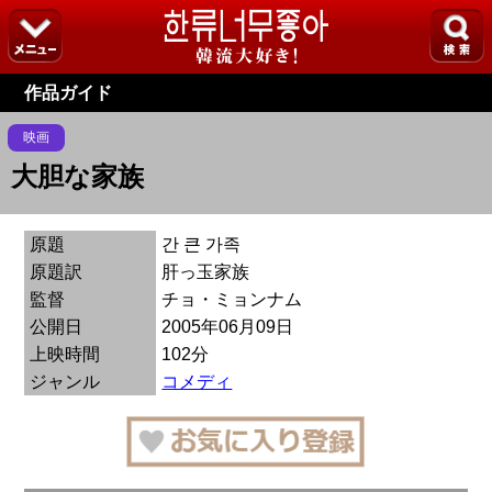
作品ガイド
映画
大胆な家族
原題
간 큰 가족
原題訳
肝っ玉家族
監督
チョ・ミョンナム
公開日
2005年06月09日
上映時間
102分
ジャンル
コメディ