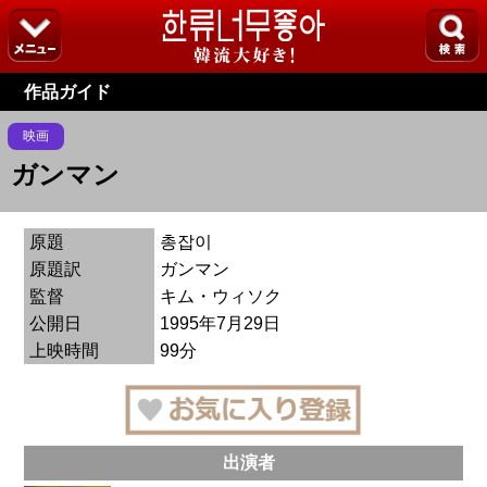
作品ガイド
映画
ガンマン
原題
총잡이
原題訳
ガンマン
監督
キム・ウィソク
公開日
1995年7月29日
上映時間
99分
出演者