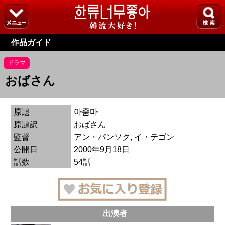
作品ガイド
ドラマ
おばさん
原題
아줌마
原題訳
おばさん
監督
アン・パンソク, イ・テゴン
公開日
2000年9月18日
話数
54話
出演者