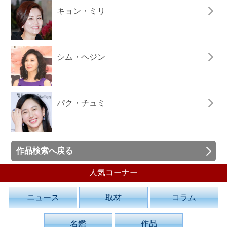
キョン・ミリ
シム・ヘジン
パク・チュミ
作品検索へ戻る
人気コーナー
ニュース
取材
コラム
名鑑
作品