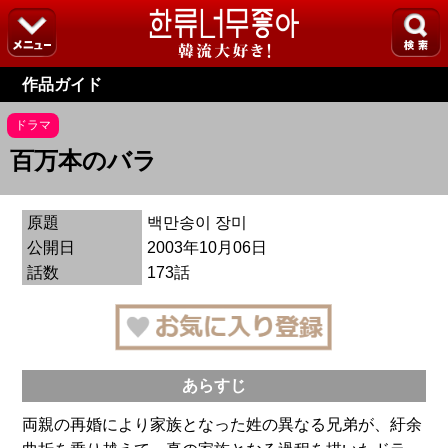
作品ガイド
ドラマ
百万本のバラ
原題
백만송이 장미
公開日
2003年10月06日
話数
173話
あらすじ
両親の再婚により家族となった姓の異なる兄弟が、紆余