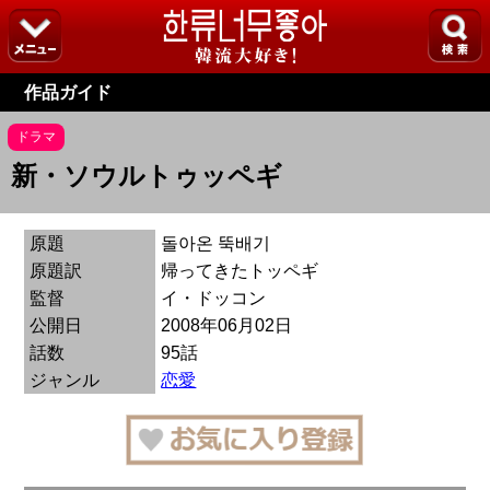
作品ガイド
ドラマ
新・ソウルトゥッペギ
原題
돌아온 뚝배기
原題訳
帰ってきたトッペギ
監督
イ・ドッコン
公開日
2008年06月02日
話数
95話
ジャンル
恋愛