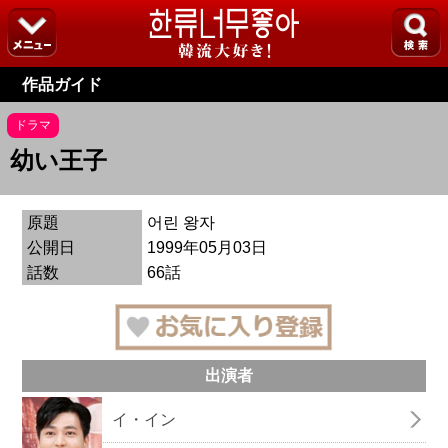
作品ガイド
ドラマ
幼い王子
原題
어린 왕자
公開日
1999年05月03日
話数
66話
出演者
イ・イン