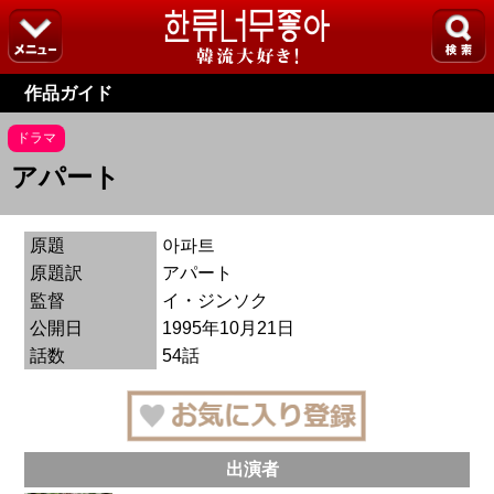
作品ガイド
ドラマ
アパート
原題
아파트
原題訳
アパート
監督
イ・ジンソク
公開日
1995年10月21日
話数
54話
出演者